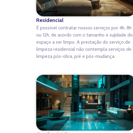
Residencial
É possível contratar nossos serviços por 4h, 8h
ou 12h, de acordo com o tamanho e sujidade do
espaço a ser limpo. A prestação do serviço de
limpeza residencial não contempla serviços de
limpeza pós-obra, pré e pós-mudança.