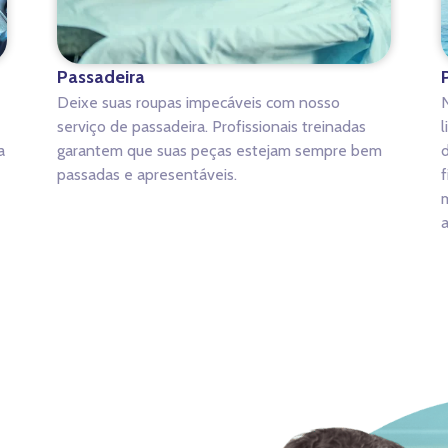
Passadeira
Deixe suas roupas impecáveis com nosso
N
serviço de passadeira. Profissionais treinadas
l
a
garantem que suas peças estejam sempre bem
d
passadas e apresentáveis.
f
m
a